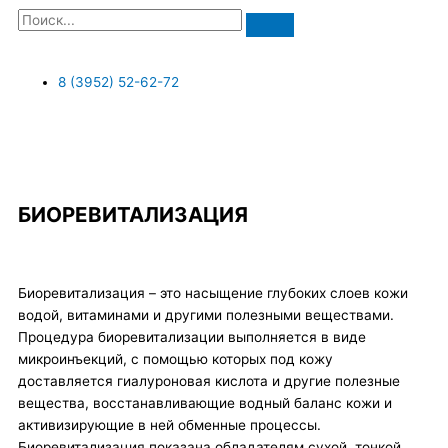
Search
8 (3952) 52-62-72
W
V
T
B
h
k
e
a
БИОРЕВИТАЛИЗАЦИЯ
a
l
r
t
e
s
Биоревитализация – это насыщение глубоких слоев кожи
водой, витаминами и другими полезными веществами.
s
g
Процедура биоревитализации выполняется в виде
микроинъекций, с помощью которых под кожу
a
r
доставляется гиалуроновая кислота и другие полезные
вещества, восстанавливающие водный баланс кожи и
активизирующие в ней обменные процессы.
Биоревитализация показана обладателям сухой, тонкой