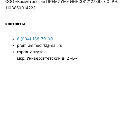
ООО «Косметология ПРЕМИУМ» ИНН:3812127895 / ОГРН:
1103850014223
контакты
8 (904) 138-79-00
premiummedirk@mail.ru
город Иркутск
мкр. Университетский д. 2 «Б»
Name
Email
Message
Нажимая "ОТПРАВИТЬ", вы даете согласие на